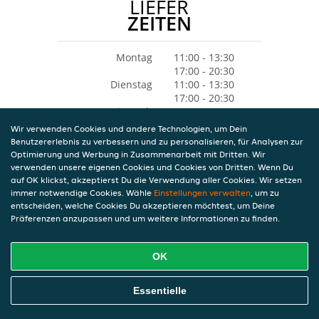
LIEFER
ZEITEN
Montag
11:00 - 13:30
17:00 - 20:30
Dienstag
11:00 - 13:30
17:00 - 20:30
Mittwoch
11:00 - 13:30
17:00 - 20:30
Wir verwenden Cookies und andere Technologien, um Dein
Donnerstag
11:00 - 13:30
Benutzererlebnis zu verbessern und zu personalisieren, für Analysen zur
17:00 - 20:30
Optimierung und Werbung in Zusammenarbeit mit Dritten. Wir
Freitag
11:00 - 13:30
verwenden unsere eigenen Cookies und Cookies von Dritten. Wenn Du
17:00 - 20:30
auf OK klickst, akzeptierst Du die Verwendung aller Cookies. Wir setzen
Samstag
Geschlossen
immer notwendige Cookies. Wähle
Einstellungen verwalten
, um zu
Sonntag
Geschlossen
entscheiden, welche Cookies Du akzeptieren möchtest, um Deine
Präferenzen anzupassen und um weitere Informationen zu finden.
OK
Essentielle